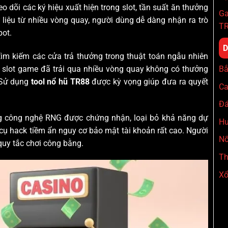
o dõi các ký hiệu xuất hiện trong slot, tần suất ăn thưởng
Ga
liệu từ nhiều vòng quay, người dùng dễ dàng nhận ra trò
T
ot.
ìm kiếm các cửa trả thưởng trong thuật toán ngẫu nhiên
 slot game đã trải qua nhiều vòng quay không có thưởng
Bắ
 Sử dụng
tool nổ hũ TR88
được kỳ vọng giúp đưa ra quyết
Ca
Đá
 công nghệ RNG được chứng nhận, loại bỏ khả năng dự
Hư
ụ hack tiềm ẩn nguy cơ bảo mật tài khoản rất cao. Người
Nổ
quy tắc chơi công bằng.
Th
Xổ