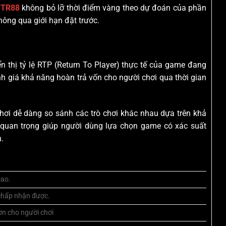
i
TR88
không bỏ lỡ thời điểm vàng theo dự đoán của phần
hông qua giới hạn đặt trước.
iển thị tỷ lệ RTP (Return To Player) thực tế của game đang
nh giá khả năng hoàn trả vốn cho người chơi qua thời gian
hơi dễ dàng so sánh các trò chơi khác nhau dựa trên khả
sở quan trọng giúp người dùng lựa chọn game có xác suất
.
cao.
 chấp nhận được.
ơn cho người chơi