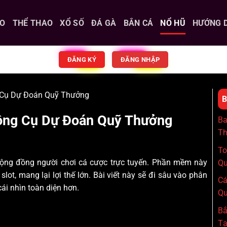
NO
THỂ THAO
XỔ SỐ
ĐÁ GÀ
BẮN CÁ
NỔ HŨ
HƯỚNG 
ĐĂNG KÝ
ĐĂNG NHẬP
g Cụ Dự Đoán Quỹ Thưởng
B
Công Cụ Dự Đoán Quỹ Thưởng
Ba
Th
To
ộng đồng người chơi cá cược trực tuyến. Phần mềm này
Qu
t, mang lại lợi thế lớn. Bài viết này sẽ đi sâu vào phân
Cá
cái nhìn toàn diện hơn.
Qu
Bắ
Tạ