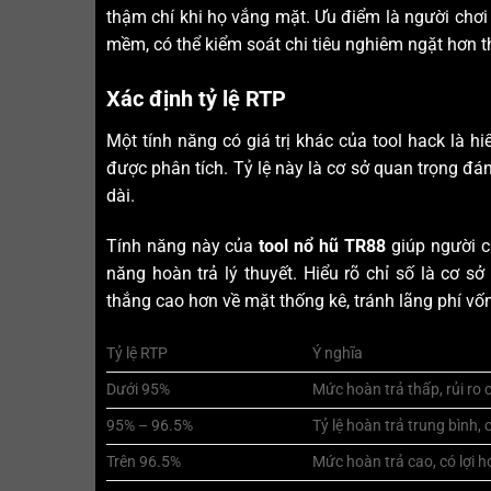
thậm chí khi họ vắng mặt. Ưu điểm là người chơ
mềm, có thể kiểm soát chi tiêu nghiêm ngặt hơn t
Xác định tỷ lệ RTP
Một tính năng có giá trị khác của tool hack là h
được phân tích. Tỷ lệ này là cơ sở quan trọng đá
dài.
Tính năng này của
tool nổ hũ TR88
giúp người c
năng hoàn trả lý thuyết. Hiểu rõ chỉ số là cơ 
thắng cao hơn về mặt thống kê, tránh lãng phí vốn
Tỷ lệ RTP
Ý nghĩa
Dưới 95%
Mức hoàn trả thấp, rủi ro 
95% – 96.5%
Tỷ lệ hoàn trả trung bình,
Trên 96.5%
Mức hoàn trả cao, có lợi h