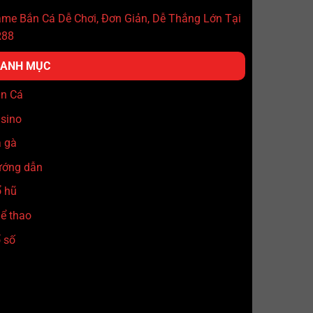
me Bắn Cá Dễ Chơi, Đơn Giản, Dễ Thắng Lớn Tại
R88
DANH MỤC
n Cá
sino
 gà
ớng dẫn
 hũ
ể thao
 số