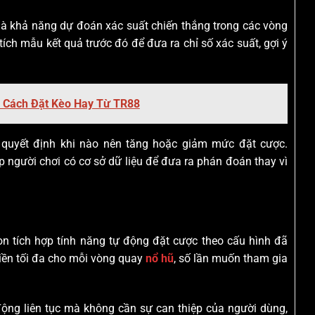
à khả năng dự đoán xác suất chiến thắng trong các vòng
ch mẫu kết quả trước đó để đưa ra chỉ số xác suất, gợi ý
à Cách Đặt Kèo Hay Từ TR88
quyết định khi nào nên tăng hoặc giảm mức đặt cược.
người chơi có cơ sở dữ liệu để đưa ra phán đoán thay vì
n tích hợp tính năng tự động đặt cược theo cấu hình đã
tiền tối đa cho mỗi vòng quay
nổ hũ
, số lần muốn tham gia
ộng liên tục mà không cần sự can thiệp của người dùng,