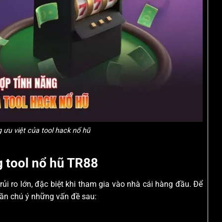
 ưu việt của tool hack nổ hũ
g tool nổ hũ TR88
rủi ro lớn, đặc biệt khi tham gia vào nhà cái hàng đầu. Để
cần chú ý những vấn đề sau: