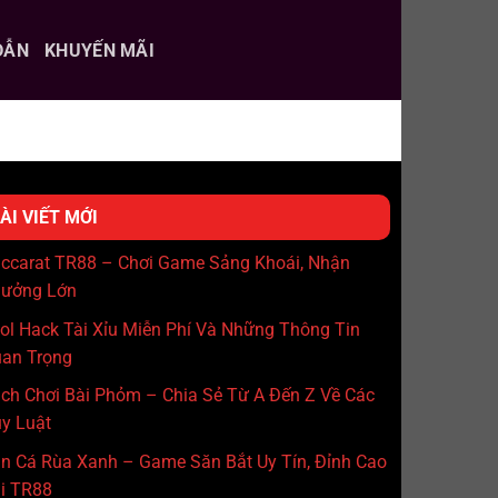
DẪN
KHUYẾN MÃI
ÀI VIẾT MỚI
ccarat TR88 – Chơi Game Sảng Khoái, Nhận
ưởng Lớn
ol Hack Tài Xỉu Miễn Phí Và Những Thông Tin
an Trọng
ch Chơi Bài Phỏm – Chia Sẻ Từ A Đến Z Về Các
y Luật
n Cá Rùa Xanh – Game Săn Bắt Uy Tín, Đỉnh Cao
i TR88