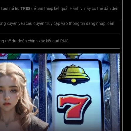
g
tool nổ hũ TR88
để can thiệp kết quả. Hành vi này có thể dẫn đến
ường xuyên yêu cầu quyền truy cập vào thông tin đăng nhập, dẫn
ông thể dự đoán chính xác kết quả RNG.