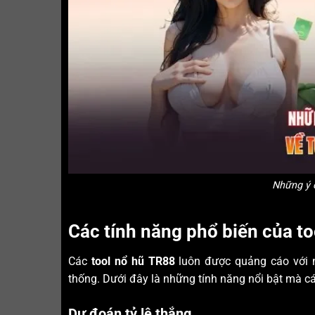
Những ý c
Các tính năng phổ biến của to
Các
tool nổ hũ TR88
luôn được quảng cáo với nh
thống. Dưới đây là những tính năng nổi bật mà 
Dự đoán tỷ lệ thắng