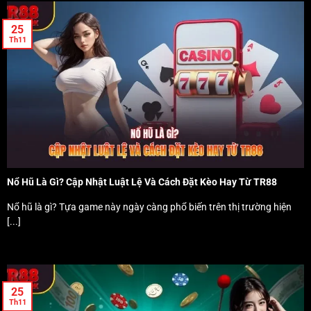
25
Th11
Nổ Hũ Là Gì? Cập Nhật Luật Lệ Và Cách Đặt Kèo Hay Từ TR88
Nổ hũ là gì? Tựa game này ngày càng phổ biến trên thị trường hiện
[...]
25
Th11