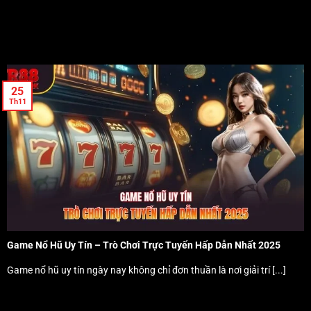
25
Th11
Game Nổ Hũ Uy Tín – Trò Chơi Trực Tuyến Hấp Dẫn Nhất 2025
Game nổ hũ uy tín ngày nay không chỉ đơn thuần là nơi giải trí [...]