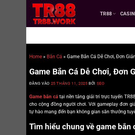
TR88
CASI
Home
»
Bắn Cá
»
Game Bắn Cá Dễ Chơi, Đơn Giản
Game Bắn Cá Dễ Chơi, Đơn G
ĐĂNG VÀO
25 THÁNG 11, 2025
BỞI
SEO
Game bắn cá
tại nền tảng giải trí trực tuyến TR
cho cộng đồng người chơi. Với gameplay đơn giản
tự hào mang đến bạn không gian săn thưởng tuyệ
Tìm hiểu chung về game bắn 