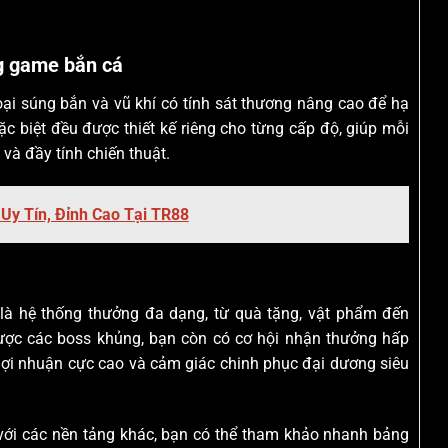
g game bắn cá
ại súng bắn và vũ khí có tính sát thương nâng cao để hạ
c biệt đều được thiết kế riêng cho từng cấp độ, giúp mỗi
và đầy tính chiến thuật.
Uy Tín, Đỉnh Cao Tại TR88
à hệ thống thưởng đa dạng, từ quà tặng, vật phẩm đến
 được các boss khủng, bạn còn có cơ hội nhận thưởng hấp
 lợi nhuận cực cao và cảm giác chinh phục đại dương siêu
với các nền tảng khác, bạn có thể tham khảo nhanh bảng