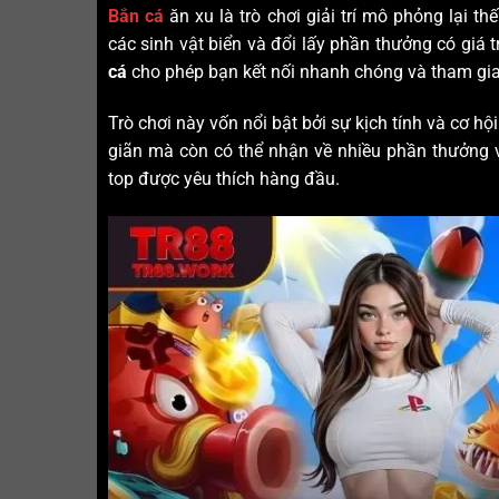
Bắn cá
ăn xu là trò chơi giải trí mô phỏng lại t
các sinh vật biển và đổi lấy phần thưởng có giá tr
cá
cho phép bạn kết nối nhanh chóng và tham gia
Trò chơi này vốn nổi bật bởi sự kịch tính và cơ 
giãn mà còn có thể nhận về nhiều phần thưởng vô
top được yêu thích hàng đầu.