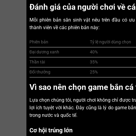
Đánh giá của người chơi về 
Mỗi phiên bản săn sinh vật nêu trên đầu có ưu 
thành viên về các phiên bản này:
Phiên bản
Tỷ lệ người dùng chọn
Đại dương xanh
40%
Thần tài
35%
Đổi thưởng
25%
Vì sao nên chọn game bắn cá 
Lựa chọn chúng tôi, người chơi không chỉ được 
lợi ích tuyệt vời khác. Đây cũng là lý do game b
trong nước và quốc tế.
Cơ hội trúng lớn