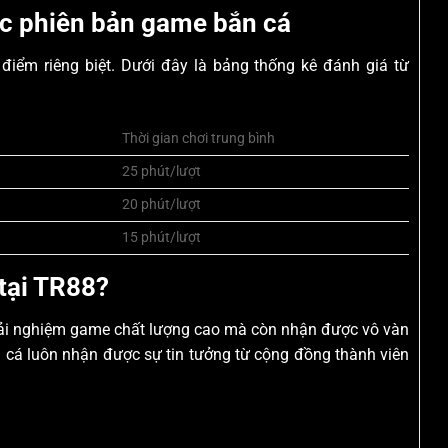
các phiên bản game bắn cá
điểm riêng biệt. Dưới đây là bảng thống kê đánh giá từ
Thời gian chơi trung bình
25 phút/lượt
20 phút/lượt
15 phút/lượt
tại TR88?
trải nghiệm game chất lượng cao mà còn nhận được vô vàn
ắn cá luôn nhận được sự tin tưởng từ cộng đồng thành viên