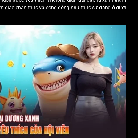
cảm giác chân thực và sống động như thực sự đang ở dưới