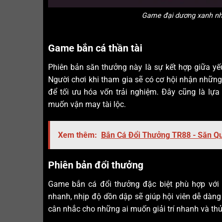
Game đại dương xanh nhậ
Game bắn cá thần tài
Phiên bản săn thưởng này là sự kết hợp giữa yế
Người chơi khi tham gia sẽ có cơ hội nhận nhữ
để tối ưu hóa vốn trải nghiệm. Đây cũng là lựa
muốn vận may tài lộc.
Xem thêm:
Bắn Cá Đổi Thưởng TR88 - Săn Q
Phiên bản đổi thưởng
Game
bắn cá đổi thưởng
đặc biệt phù hợp với 
nhanh, nhịp độ dồn dập sẽ giúp hội viên dễ dàng 
cân nhắc cho những ai muốn giải trí nhanh và th