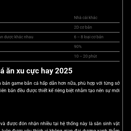
Nhà cái khác
2D cơ bản
đạn dược khác nhau
6 – 8 loại cơ bản
90%
10 – 20 phút
á ăn xu cực hay 2025
ên bản game bắn cá hấp dẫn hơn nữa, phù hợp với từng sở
iên bản đều được thiết kế riêng biệt nhằm tạo nên sự mới
à được đón nhận nhiều tại hệ thống này là săn sinh vật
 luôn được yêu thích vì không gian đại dương xanh thẳm