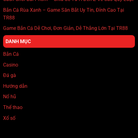
Bắn Cá Rùa Xanh – Game Săn Bắt Uy Tín, Đỉnh Cao Tại
TR88
Game Bắn Cá Dễ Chơi, Đơn Giản, Dễ Thắng Lớn Tại TR88
DANH MỤC
Bắn Cá
Casino
Đá gà
Hướng dẫn
Nổ hũ
Thể thao
Xổ số