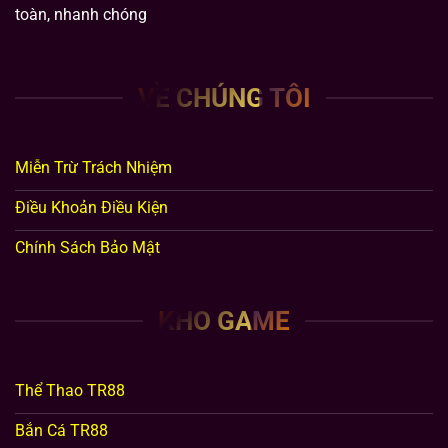
toàn, nhanh chóng
VỀ CHÚNG TÔI
Miễn Trừ Trách Nhiệm
Điều Khoản Điều Kiện
Chính Sách Bảo Mật
KHO GAME
Thể Thao TR88
Bắn Cá TR88