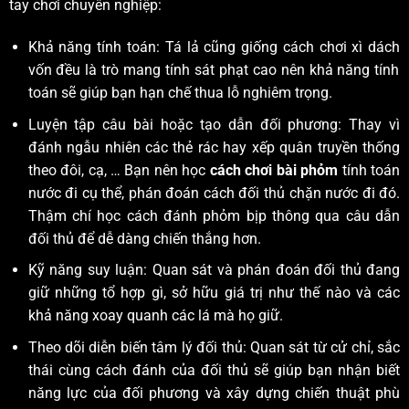
tay chơi chuyên nghiệp:
Khả năng tính toán: Tá lả cũng giống
cách chơi xì dách
vốn đều là trò mang tính sát phạt cao nên khả năng tính
toán sẽ giúp bạn hạn chế thua lỗ nghiêm trọng.
Luyện tập câu bài hoặc tạo dẫn đối phương: Thay vì
đánh ngẫu nhiên các thẻ rác hay xếp quân truyền thống
theo đôi, cạ, … Bạn nên học
cách chơi bài phỏm
tính toán
nước đi cụ thể, phán đoán cách đối thủ chặn nước đi đó.
Thậm chí học cách đánh phỏm bịp thông qua câu dẫn
đối thủ để dễ dàng chiến thắng hơn.
Kỹ năng suy luận: Quan sát và phán đoán đối thủ đang
giữ những tổ hợp gì, sở hữu giá trị như thế nào và các
khả năng xoay quanh các lá mà họ giữ.
Theo dõi diễn biến tâm lý đối thủ: Quan sát từ cử chỉ, sắc
thái cùng cách đánh của đối thủ sẽ giúp bạn nhận biết
năng lực của đối phương và xây dựng chiến thuật phù