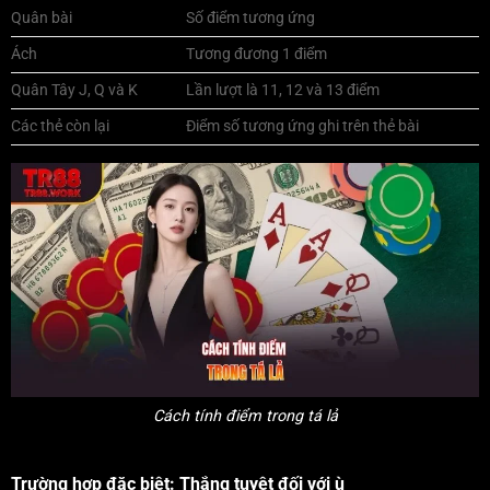
Quân bài
Số điểm tương ứng
Ách
Tương đương 1 điểm
Quân Tây J, Q và K
Lần lượt là 11, 12 và 13 điểm
Các thẻ còn lại
Điểm số tương ứng ghi trên thẻ bài
Cách tính điểm trong tá lả
Trường hợp đặc biệt: Thắng tuyệt đối với ù