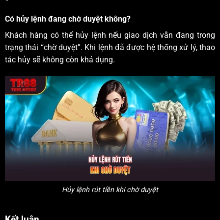
Có hủy lệnh đang chờ duyệt không?
Khách hàng có thể hủy lệnh nếu giao dịch vẫn đang trong
trạng thái “chờ duyệt”. Khi lệnh đã được hệ thống xử lý, thao
tác hủy sẽ không còn khả dụng.
Hủy lệnh rút tiền khi chờ duyệt
Kết luận