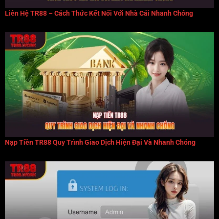
Liên Hệ TR88 – Cách Thức Kết Nối Với Nhà Cái Nhanh Chóng
Nạp Tiền TR88 Quy Trình Giao Dịch Hiện Đại Và Nhanh Chóng