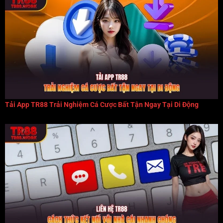
Tải App TR88 Trải Nghiệm Cá Cược Bất Tận Ngay Tại Di Động