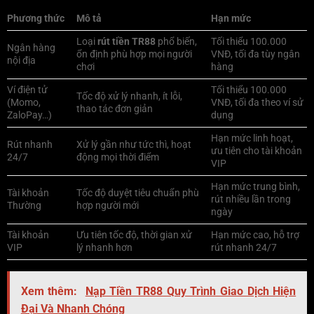
Phương thức
Mô tả
Hạn mức
Loại
rút tiền TR88
phổ biến,
Tối thiểu 100.000
Ngân hàng
ổn định phù hợp mọi người
VNĐ, tối đa tùy ngân
nội địa
chơi
hàng
Ví điện tử
Tối thiểu 100.000
Tốc độ xử lý nhanh, ít lỗi,
(Momo,
VNĐ, tối đa theo ví sử
thao tác đơn giản
ZaloPay…)
dụng
Hạn mức linh hoạt,
Rút nhanh
Xử lý gần như tức thì, hoạt
ưu tiên cho tài khoản
24/7
động mọi thời điểm
VIP
Hạn mức trung bình,
Tài khoản
Tốc độ duyệt tiêu chuẩn phù
rút nhiều lần trong
Thường
hợp người mới
ngày
Tài khoản
Ưu tiên tốc độ, thời gian xử
Hạn mức cao, hỗ trợ
VIP
lý nhanh hơn
rút nhanh 24/7
Xem thêm:
Nạp Tiền TR88 Quy Trình Giao Dịch Hiện
Đại Và Nhanh Chóng