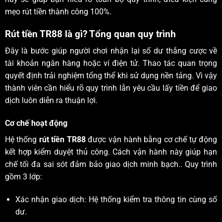
mẹo rút tiền thành công 100%.
Rút tiền TR88 là gì? Tổng quan quy trình
Đây là bước giúp người chơi nhận lại số dư thắng cược về
tài khoản ngân hàng hoặc ví điện tử. Thao tác quan trọng
quyết định trải nghiệm tổng thể khi sử dụng nền tảng. Vì vậy
thành viên cần hiểu rõ quy trình lẫn yêu cầu lấy tiền để giao
dịch luôn diễn ra thuận lợi.
Cơ chế hoạt động
Hệ thống
rút tiền TR88
được vận hành bằng cơ chế tự động
kết hợp kiểm duyệt thủ công. Cách vận hành này giúp hạn
chế tối đa sai sót đảm bảo giao dịch minh bạch.. Quy trình
gồm 3 lớp:
Xác nhận giao dịch: Hệ thống kiểm tra thông tin cùng số
dư.