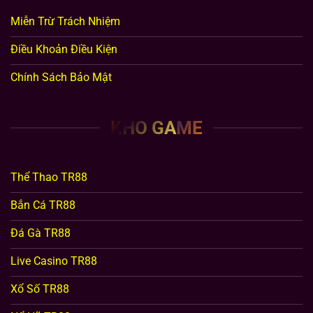
Miễn Trừ Trách Nhiệm
Điều Khoản Điều Kiện
Chính Sách Bảo Mật
KHO GAME
Thể Thao TR88
Bắn Cá TR88
Đá Gà TR88
Live Casino TR88
Xổ Số TR88