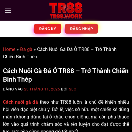
ĐĂNG KÝ
ĐĂNG NHẬP
Home
»
Đá gà
»
Cách Nuôi Gà Đá Ở TR88 – Trở Thành
Chiến Binh Thép
Cách Nuôi Gà Đá Ở TR88 – Trở Thành Chiến
Binh Thép
ĐĂNG VÀO
25 THÁNG 11, 2025
BỞI
SEO
Cách nuôi gà đá
theo như TR88 luôn là chủ đề khiến nhiều
hội viên đặc biệt chú ý. Bởi lẽ, việc sở hữu một chiến kê dũng
mãnh không dừng lại ở khâu chọn giống, mà còn phụ thuộc
lớn vào quá trình chăm sóc và rèn luyện cho đạt được thể
lực, sức bền cùng phong độ tốt nhất.